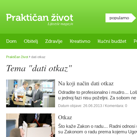
popularno
Lifestyle magazin
Dom
Obitelj
Zdravlje
Kreativno
Kućni budžet
P
›
Praktičan život
dati otkaz
Tema "dati otkaz"
Na koji način dati otkaz
Odradite to profesionalno i mudro… Loš
u jednoj fazi nisu poželjni. Za sobom ne
Datum objave:
26.06.2013
/ Komentara: 0
Otkaz
Što kaže Zakon o radu… Radni odnosi u
su Zakonom o radu prema kojemu Ugo