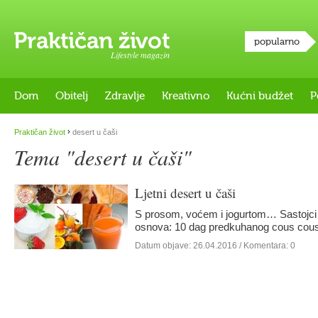
popularno
Lifestyle magazin
Dom
Obitelj
Zdravlje
Kreativno
Kućni budžet
P
›
Praktičan život
desert u čaši
Tema "desert u čaši"
Ljetni desert u čaši
S prosom, voćem i jogurtom… Sastojci
osnova: 10 dag predkuhanog cous cousa 
Datum objave:
26.04.2016
/ Komentara: 0