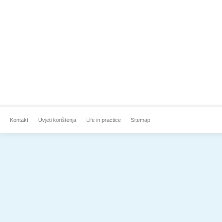
Kontakt
Uvjeti korištenja
Life in practice
Sitemap