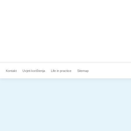
Kontakt
Uvjeti korištenja
Life in practice
Sitemap