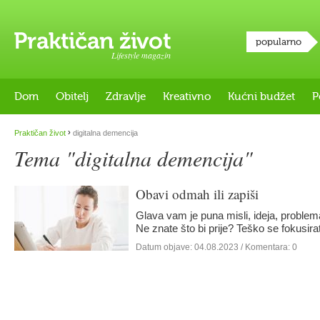
popularno
Lifestyle magazin
Dom
Obitelj
Zdravlje
Kreativno
Kućni budžet
P
›
Praktičan život
digitalna demencija
Tema "digitalna demencija"
Obavi odmah ili zapiši
Glava vam je puna misli, ideja, problema
Ne znate što bi prije? Teško se fokusir
Datum objave:
04.08.2023
/ Komentara: 0