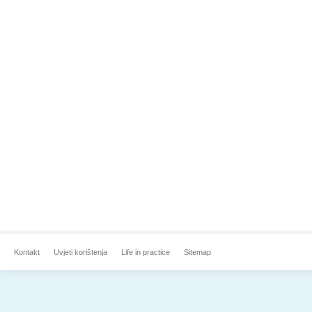
Kontakt
Uvjeti korištenja
Life in practice
Sitemap