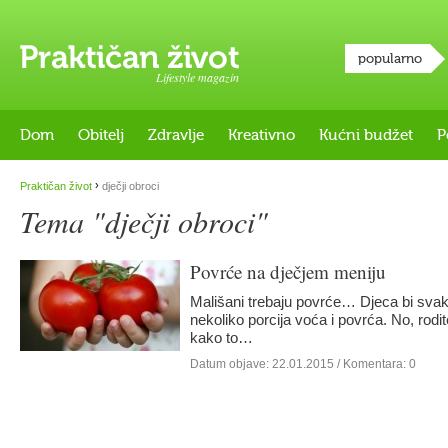
popularno
Lifestyle magazin
Dom
Obitelj
Zdravlje
Kreativno
Kućni budžet
P
›
Praktičan život
dječji obroci
Tema "dječji obroci"
Povrće na dječjem meniju
Mališani trebaju povrće… Djeca bi svak
nekoliko porcija voća i povrća. No, rod
kako to…
Datum objave:
22.01.2015
/ Komentara: 0