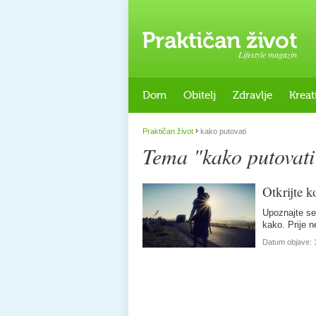
Lifestyle magazin
Dom
Obitelj
Zdravlje
Kreat
›
Praktičan život
kako putovati
Tema "kako putovati
Otkrijte k
Upoznajte seb
kako. Prije n
Datum objave: