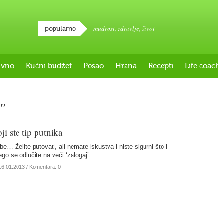
mudrost
,
zdravlje
,
život
popularno
ivno
Kućni budžet
Posao
Hrana
Recepti
Life coac
"
oji ste tip putnika
e… Želite putovati, ali nemate iskustva i niste sigurni što i
ego se odlučite na veći ‘zalogaj’…
16.01.2013
/ Komentara: 0