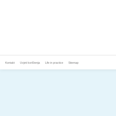
Kontakt
Uvjeti korištenja
Life in practice
Sitemap