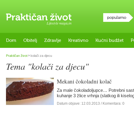
popularno
Lifestyle magazin
Dom
Obitelj
Zdravlje
Kreativno
Kućni budžet
P
›
Praktičan život
kolači za djecu
Tema "kolači za djecu"
Mekani čokoladni kolač
Za male čokoladoljupce… Potrebni sast
kuhanje 3 žlice vrhnja (slatkog ili kise
Datum objave:
12.03.2013
/ Komentara: 0