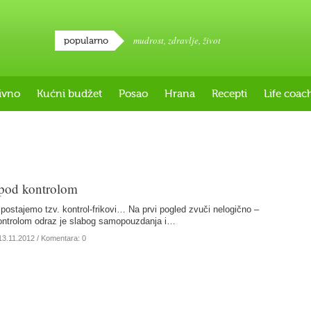
mudrost
,
zdravlje
,
život
popularno
ivno
Kućni budžet
Posao
Hrana
Recepti
Life coac
 pod kontrolom
postajemo tzv. kontrol-frikovi… Na prvi pogled zvuči nelogično –
ontrolom odraz je slabog samopouzdanja i…
13.11.2012
/ Komentara: 0