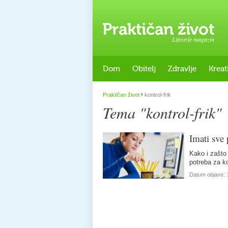
Lifestyle magazin
Dom
Obitelj
Zdravlje
Kreat
›
Praktičan život
kontrol-frik
Tema "kontrol-frik"
Imati sve
Kako i zašto 
potreba za k
Datum objave: