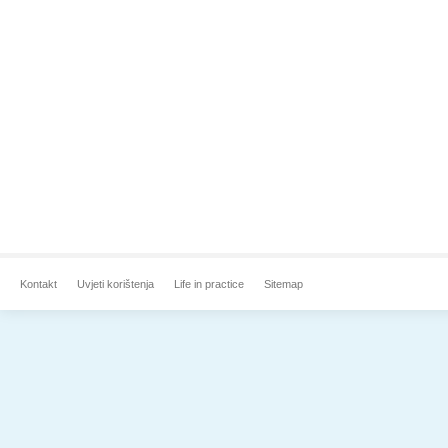
Kontakt
Uvjeti korištenja
Life in practice
Sitemap