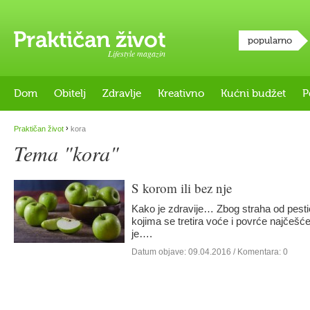
popularno
Lifestyle magazin
Dom
Obitelj
Zdravlje
Kreativno
Kućni budžet
P
›
Praktičan život
kora
Tema "kora"
S korom ili bez nje
Kako je zdravije… Zbog straha od pestici
kojima se tretira voće i povrće najčeš
je….
Datum objave:
09.04.2016
/ Komentara: 0