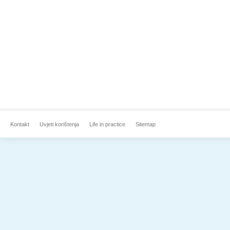
Kontakt
Uvjeti korištenja
Life in practice
Sitemap