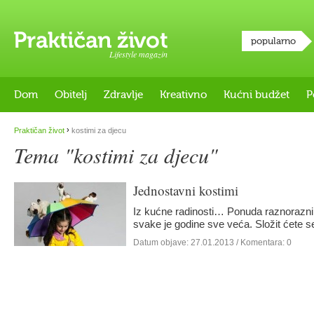
popularno
Lifestyle magazin
Dom
Obitelj
Zdravlje
Kreativno
Kućni budžet
P
›
Praktičan život
kostimi za djecu
Tema "kostimi za djecu"
Jednostavni kostimi
Iz kućne radinosti… Ponuda raznorazni
svake je godine sve veća. Složit ćete s
Datum objave:
27.01.2013
/ Komentara: 0