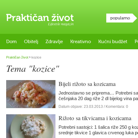
popularno
Lifestyle magazin
Dom
Obitelj
Zdravlje
Kreativno
Kućni budžet
P
›
Praktičan život
kozice
Tema "kozice"
Bijeli rižoto sa kozicama
Jednostavno se priprema… Potrebni sast
češnjaka 20 dag riže 2 dl bijelog vina 
Datum objave:
23.03.2013
/ Komentara: 0
Rižoto sa tikvicama i kozicama
Potrebni sastojci: 1 šalica riže 250 g k
srednje tikvice 1 glavica crvenog luka p