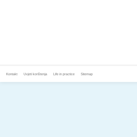
Kontakt
Uvjeti korištenja
Life in practice
Sitemap