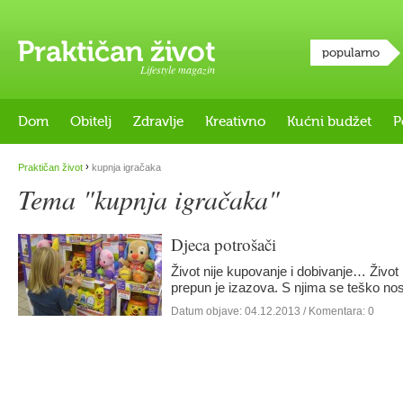
popularno
Lifestyle magazin
Dom
Obitelj
Zdravlje
Kreativno
Kućni budžet
P
›
Praktičan život
kupnja igračaka
Tema "kupnja igračaka"
Djeca potrošači
Život nije kupovanje i dobivanje… Živ
prepun je izazova. S njima se teško nos
Datum objave:
04.12.2013
/ Komentara: 0