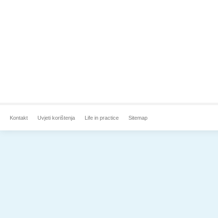
Kontakt
Uvjeti korištenja
Life in practice
Sitemap