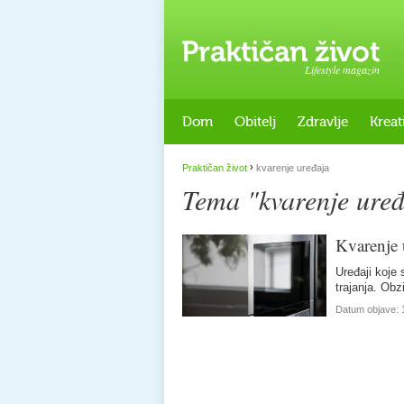
Lifestyle magazin
Dom
Obitelj
Zdravlje
Kreat
›
Praktičan život
kvarenje uređaja
Tema "kvarenje uređ
Kvarenje 
Uređaji koje
trajanja. Ob
Datum objave: