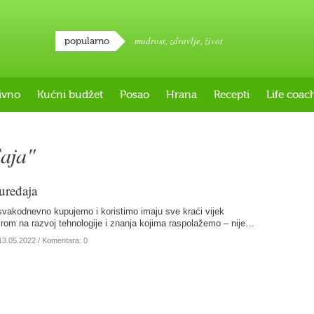
mudrost
,
zdravlje
,
život
popularno
ivno
Kućni budžet
Posao
Hrana
Recepti
Life coac
aja"
uređaja
 svakodnevno kupujemo i koristimo imaju sve kraći vijek
zirom na razvoj tehnologije i znanja kojima raspolažemo – nije…
13.05.2022
/ Komentara: 0