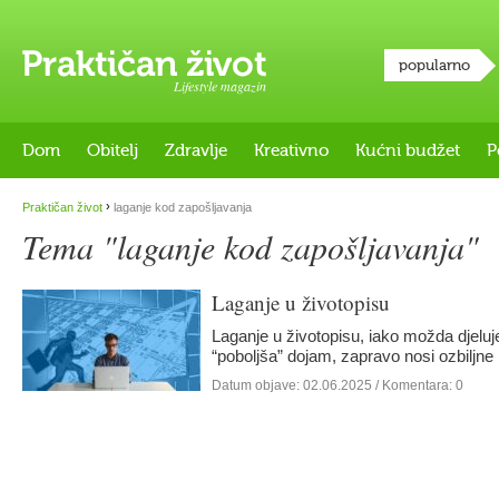
popularno
Lifestyle magazin
Dom
Obitelj
Zdravlje
Kreativno
Kućni budžet
P
›
Praktičan život
laganje kod zapošljavanja
Tema "laganje kod zapošljavanja"
Laganje u životopisu
Laganje u životopisu, iako možda djelu
“poboljša” dojam, zapravo nosi ozbiljne
Datum objave:
02.06.2025
/ Komentara: 0