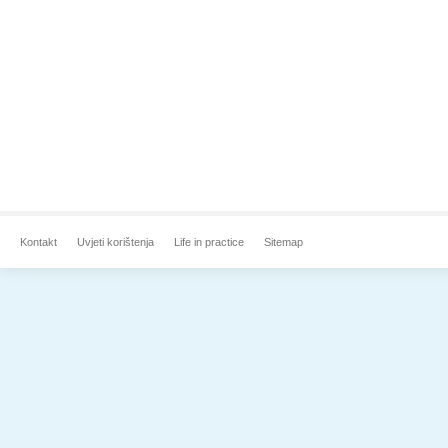
Kontakt
Uvjeti korištenja
Life in practice
Sitemap