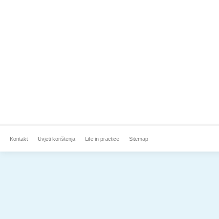
Kontakt
Uvjeti korištenja
Life in practice
Sitemap