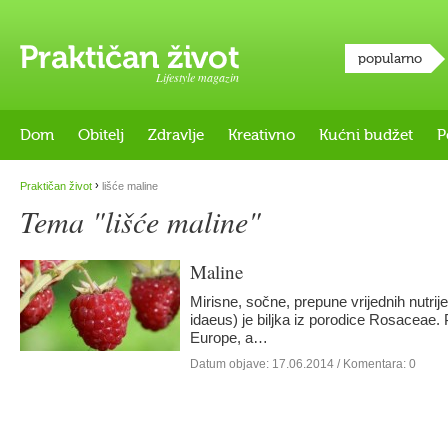
popularno
Lifestyle magazin
Dom
Obitelj
Zdravlje
Kreativno
Kućni budžet
P
›
Praktičan život
lišće maline
Tema "lišće maline"
Maline
Mirisne, sočne, prepune vrijednih nutri
idaeus) je biljka iz porodice Rosaceae. 
Europe, a…
Datum objave:
17.06.2014
/ Komentara: 0