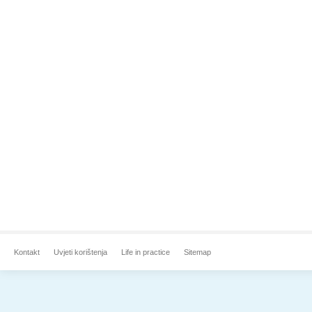
Kontakt
Uvjeti korištenja
Life in practice
Sitemap