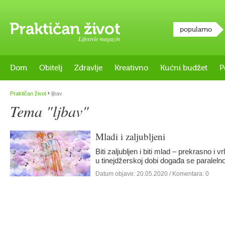
popularno
Lifestyle magazin
Dom
Obitelj
Zdravlje
Kreativno
Kućni budžet
P
›
Praktičan život
ljbav
Tema "ljbav"
Mladi i zaljubljeni
Biti zaljubljen i biti mlad – prekrasno i 
u tinejdžerskoj dobi događa se paralel
Datum objave:
20.05.2020
/ Komentara: 0