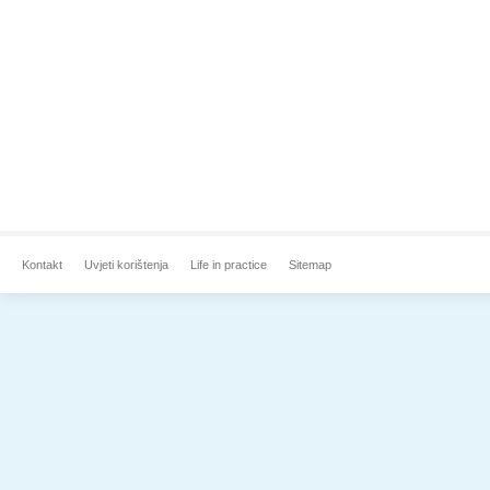
Kontakt
Uvjeti korištenja
Life in practice
Sitemap