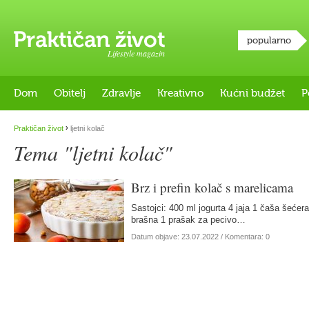
popularno
Lifestyle magazin
Dom
Obitelj
Zdravlje
Kreativno
Kućni budžet
P
›
Praktičan život
ljetni kolač
Tema "ljetni kolač"
Brz i prefin kolač s marelicama
Sastojci: 400 ml jogurta 4 jaja 1 čaša šećer
brašna 1 prašak za pecivo…
Datum objave:
23.07.2022
/ Komentara: 0