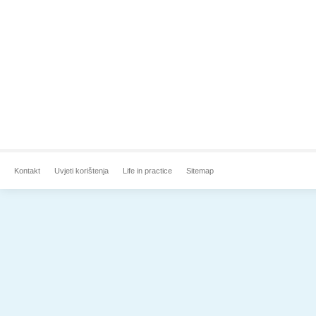
Kontakt
Uvjeti korištenja
Life in practice
Sitemap