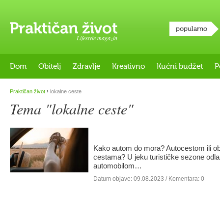
popularno
Lifestyle magazin
Dom
Obitelj
Zdravlje
Kreativno
Kućni budžet
P
›
Praktičan život
lokalne ceste
Tema "lokalne ceste"
Kako autom do mora? Autocestom ili ob
cestama? U jeku turističke sezone od
automobilom…
Datum objave:
09.08.2023
/ Komentara: 0