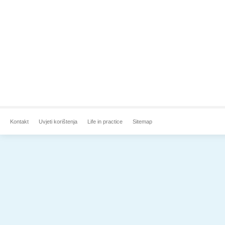
Kontakt
Uvjeti korištenja
Life in practice
Sitemap