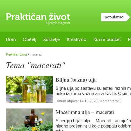
popularno
Lifestyle magazin
Dom
Obitelj
Zdravlje
Kreativno
Kućni budžet
P
›
Praktičan život
macerati
Tema "macerati"
Biljna (bazna) ulja
Biljna ulja po sastavu su esteri raznih m
neke iznimno važne za zdravlje. Osim 
Datum objave:
14.10.2020
/ Komentara: 0
Macerirana ulja – macerati
Sinergija bilja i ulja… Macerati su mješ
hladno prešanih) u koje potapaju odabran