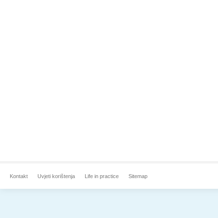
Kontakt
Uvjeti korištenja
Life in practice
Sitemap