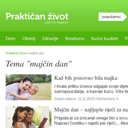
popularno
Lifestyle magazin
Dom
Obitelj
Zdravlje
Kreativno
Kućni budžet
P
›
Praktičan život
majčin dan
Tema "majčin dan"
Kad bih ponovno bila majka
I imala priliku iznova odgajati svoje dij
samopouzdanje, a kasnije kuću. Više bi
Datum objave:
11.11.2015
/ Komentara: 0
Majčin dan – najljepše riječi za 
Prigoda je za izricanje onoga što u s
Napravi čestitku i napiši par riječi… A