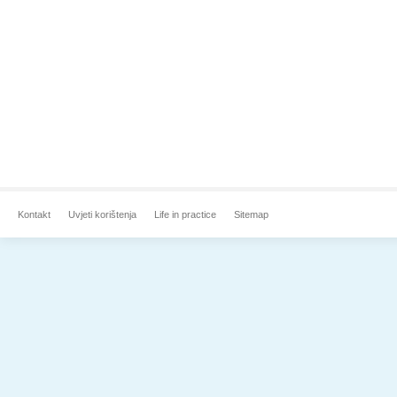
Kontakt
Uvjeti korištenja
Life in practice
Sitemap