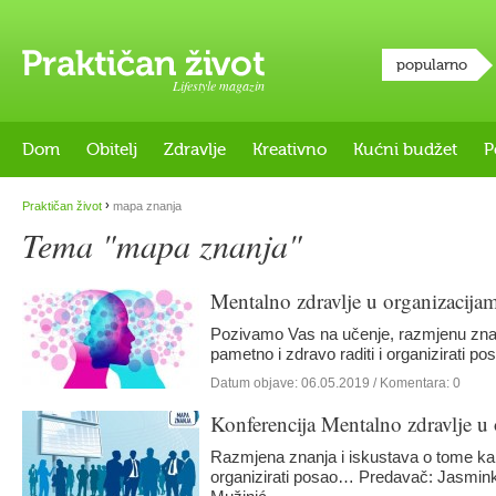
popularno
Lifestyle magazin
Dom
Obitelj
Zdravlje
Kreativno
Kućni budžet
P
›
Praktičan život
mapa znanja
Tema "mapa znanja"
Mentalno zdravlje u organizacija
Pozivamo Vas na učenje, razmjenu znan
pametno i zdravo raditi i organizirati
Datum objave:
06.05.2019
/ Komentara: 0
Konferencija Mentalno zdravlje u
Razmjena znanja i iskustava o tome kak
organizirati posao… Predavač: Jasmink