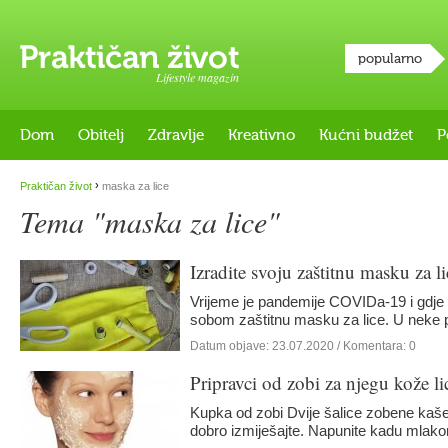
popularno
Lifestyle magazin
Dom
Obitelj
Zdravlje
Kreativno
Kućni budžet
P
›
Praktičan život
maska za lice
Tema "maska za lice"
Izradite svoju zaštitnu masku za li
Vrijeme je pandemije COVIDa-19 i gdje 
sobom zaštitnu masku za lice. U neke 
Datum objave:
23.07.2020
/ Komentara: 0
Pripravci od zobi za njegu kože li
Kupka od zobi Dvije šalice zobene kaše,
dobro izmiješajte. Napunite kadu mla