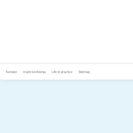
Kontakt
Uvjeti korištenja
Life in practice
Sitemap