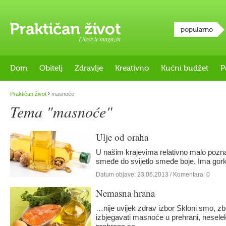
popularno
Lifestyle magazin
Dom
Obitelj
Zdravlje
Kreativno
Kućni budžet
P
›
Praktičan život
masnoće
Tema "masnoće"
Ulje od oraha
U našim krajevima relativno malo pozna
smeđe do svijetlo smeđe boje. Ima go
Datum objave:
23.06.2013
/ Komentara: 0
Nemasna hrana
…nije uvijek zdrav izbor Skloni smo, zb
izbjegavati masnoće u prehrani, neselek