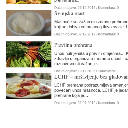
prehrana sa…
Datum objave:
26.12.2012
/ Komentara: 0
Svinjska mast
Masnoće su važan dio zdrave prehrane
koji se dobiva od masnog tkiva svinje.
Datum objave:
02.12.2012
/ Komentara: 0
Pravilna prehrana
Unos nutrijenata u pravim omjerima… K
zdravlje u organizam moramo unosti ra
raznovrsnosti važan je…
Datum objave:
19.11.2012
/ Komentara: 0
LCHF – mršavljenje bez gladovan
LCHF prehrana podrazumijeva smanjeni 
povećani unos masnoća. LCHF je jedan
prehrane koja je…
Datum objave:
31.07.2012
/ Komentara: 0