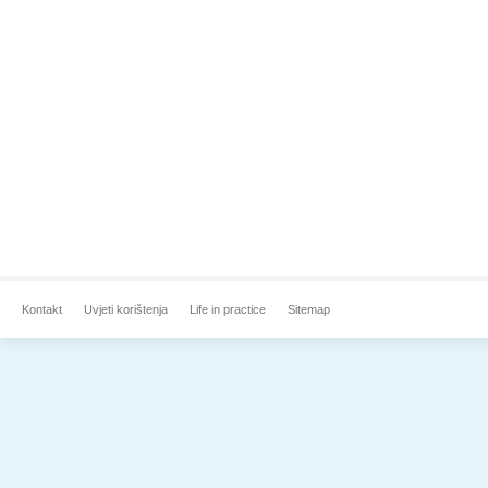
Kontakt
Uvjeti korištenja
Life in practice
Sitemap