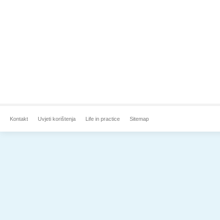
Kontakt
Uvjeti korištenja
Life in practice
Sitemap