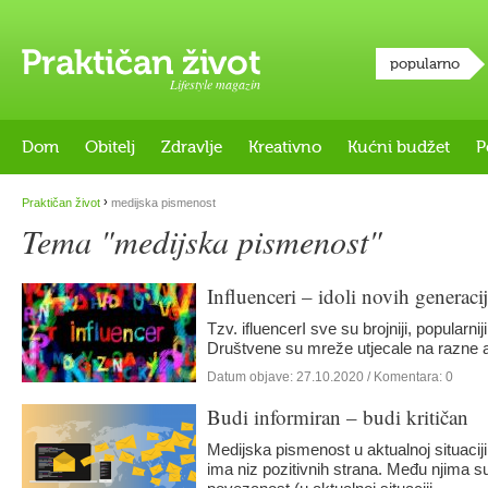
popularno
Lifestyle magazin
Dom
Obitelj
Zdravlje
Kreativno
Kućni budžet
P
›
Praktičan život
medijska pismenost
Tema "medijska pismenost"
Influenceri – idoli novih generaci
Tzv. ifluencerI sve su brojniji, popularnij
Društvene su mreže utjecale na razne 
Datum objave:
27.10.2020
/ Komentara: 0
Budi informiran – budi kritičan
Medijska pismenost u aktualnoj situacij
ima niz pozitivnih strana. Među njima