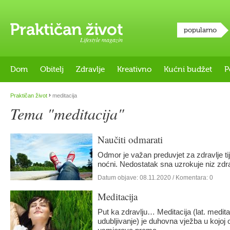
popularno
Lifestyle magazin
Dom
Obitelj
Zdravlje
Kreativno
Kućni budžet
P
›
Praktičan život
meditacija
Tema "meditacija"
Naučiti odmarati
Odmor je važan preduvjet za zdravlje tije
noćni. Nedostatak sna uzrokuje niz zd
Datum objave:
08.11.2020
/ Komentara: 0
Meditacija
Put ka zdravlju… Meditacija (lat. meditat
udubljivanje) je duhovna vježba u kojoj