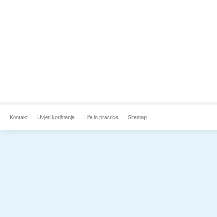
Kontakt
Uvjeti korištenja
Life in practice
Sitemap