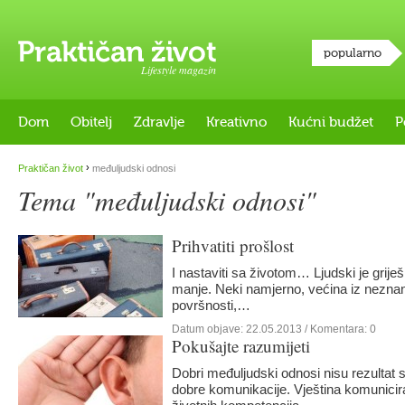
popularno
Lifestyle magazin
Dom
Obitelj
Zdravlje
Kreativno
Kućni budžet
P
›
Praktičan život
međuljudski odnosi
Tema "međuljudski odnosi"
Prihvatiti prošlost
I nastaviti sa životom… Ljudski je griješi
manje. Neki namjerno, većina iz neznanj
površnosti,…
Datum objave:
22.05.2013
/ Komentara: 0
Pokušajte razumijeti
Dobri međuljudski odnosi nisu rezultat s
dobre komunikacije. Vještina komunicira