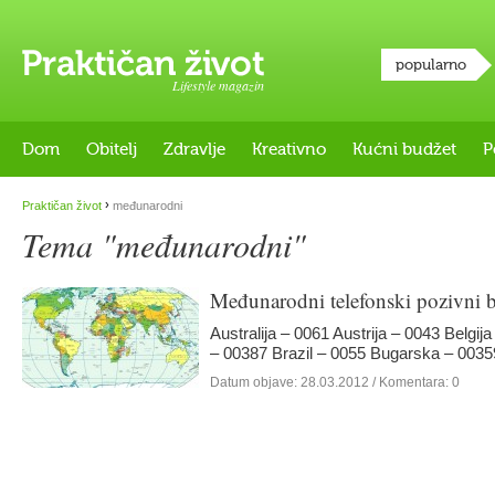
popularno
Lifestyle magazin
Dom
Obitelj
Zdravlje
Kreativno
Kućni budžet
P
›
Praktičan život
međunarodni
Tema "međunarodni"
Međunarodni telefonski pozivni b
Australija – 0061 Austrija – 0043 Belgi
– 00387 Brazil – 0055 Bugarska – 003
Datum objave:
28.03.2012
/ Komentara: 0