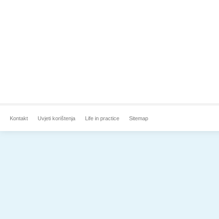
Kontakt
Uvjeti korištenja
Life in practice
Sitemap