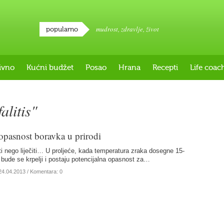
mudrost
,
zdravlje
,
život
popularno
ivno
Kućni budžet
Posao
Hrana
Recepti
Life coac
litis"
 opasnost boravka u prirodi
iti nego liječiti… U proljeće, kada temperatura zraka dosegne 15-
 bude se krpelji i postaju potencijalna opasnost za…
24.04.2013
/ Komentara: 0