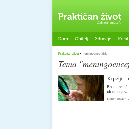
Lifestyle magazin
Dom
Obitelj
Zdravlje
Kreat
›
Praktičan život
meningoencefalitis
Tema "meningoencefa
Krpelji –
Bolje spriječ
ak stupnjeva
Datum objave: