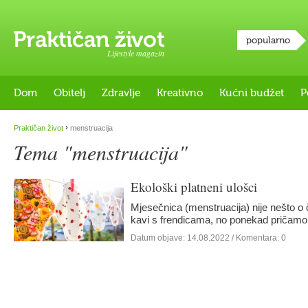
popularno
Lifestyle magazin
Dom
Obitelj
Zdravlje
Kreativno
Kućni budžet
P
›
Praktičan život
menstruacija
Tema "menstruacija"
Ekološki platneni ulošci
Mjesečnica (menstruacija) nije nešto 
kavi s frendicama, no ponekad pričamo
Datum objave:
14.08.2022
/ Komentara: 0