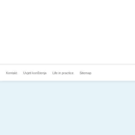
Kontakt
Uvjeti korištenja
Life in practice
Sitemap