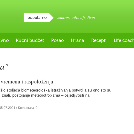
mudrost
,
zdravlje
,
život
popularno
ivno
Kućni budžet
Posao
Hrana
Recepti
Life coac
ja"
vremena i raspoloženja
lo stoljeća biometeorološka istraživanja potvrdila su ono što su
ć znali, postojanje meteorotropizma – osjetljivosti na
…
05.07.2021
/ Komentara: 0