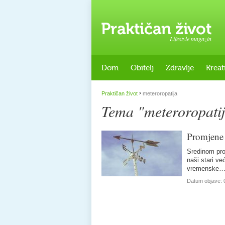
Lifestyle magazin
Dom
Obitelj
Zdravlje
Kreat
›
Praktičan život
meteroropatija
Tema "meteroropati
Promjene 
Sredinom proš
naši stari ve
vremenske
Datum objave: