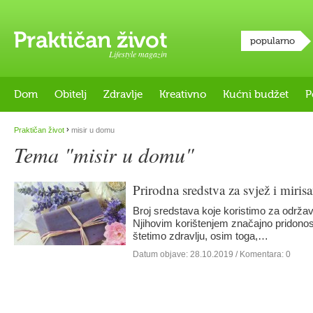
popularno
Lifestyle magazin
Dom
Obitelj
Zdravlje
Kreativno
Kućni budžet
P
›
Praktičan život
misir u domu
Tema "misir u domu"
Prirodna sredstva za svjež i miri
Broj sredstava koje koristimo za održa
Njihovim korištenjem značajno pridonos
štetimo zdravlju, osim toga,…
Datum objave:
28.10.2019
/ Komentara: 0