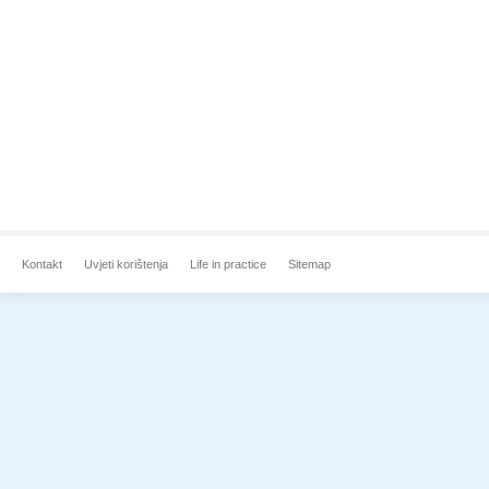
Kontakt
Uvjeti korištenja
Life in practice
Sitemap