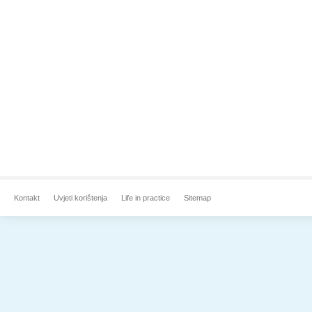
Kontakt
Uvjeti korištenja
Life in practice
Sitemap