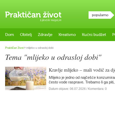
popularno
Lifestyle magazin
Dom
Obitelj
Zdravlje
Kreativno
Kućni budžet
P
›
Praktičan život
mlijeko u odrasloj dobi
Tema "mlijeko u odrasloj dobi"
Kravlje mlijeko – mali vodič za dj
Mlijeko je jedno od najčešće konzumiran
često vode rasprave. Trebamo li ga piti
Datum objave:
06.07.2026
/ Komentara: 0