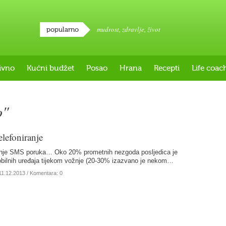
mudrost
,
zdravlje
,
život
popularno
ivno
Kućni budžet
Posao
Hrana
Recepti
Life coac
o"
elefoniranje
itanje SMS poruka… Oko 20% prometnih nezgoda posljedica je
obilnih uređaja tijekom vožnje (20-30% izazvano je nekom…
11.12.2013
/ Komentara: 0