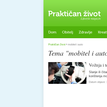
Lifestyle magazin
Dom
Obitelj
Zdravlje
Kreat
›
Praktičan život
mobitel i auto
Tema "mobitel i aut
Vožnja i t
Slanje ili č
korištenja m
Datum objave: