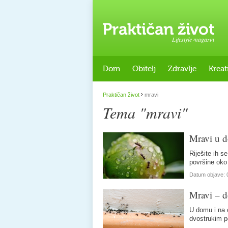
Lifestyle magazin
Dom
Obitelj
Zdravlje
Kreat
›
Praktičan život
mravi
Tema "mravi"
Mravi u 
Riješite ih s
površine oko
Datum objave:
Mravi – d
U domu i na 
dvostrukim 