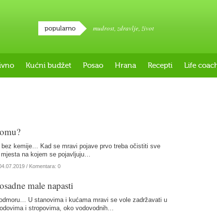
mudrost
,
zdravlje
,
život
popularno
ivno
Kućni budžet
Posao
Hrana
Recepti
Life coac
domu?
e bez kemije… Kad se mravi pojave prvo treba očistiti sve
 mjesta na kojem se pojavljuju…
04.07.2019
/ Komentara: 0
osadne male napasti
odmoru… U stanovima i kućama mravi se vole zadržavati u
podovima i stropovima, oko vodovodnih…