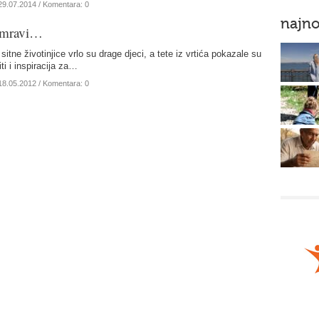
29.07.2014
/ Komentara: 0
najno
i mravi…
sitne životinjice vrlo su drage djeci, a tete iz vrtića pokazale su
i i inspiracija za…
18.05.2012
/ Komentara: 0