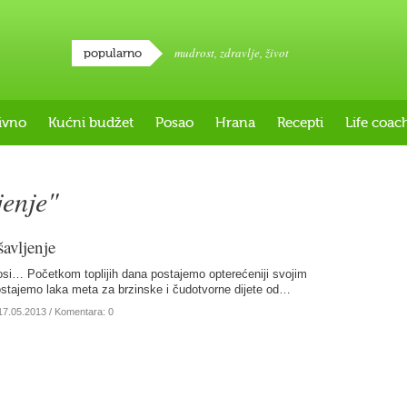
mudrost
,
zdravlje
,
život
popularno
ivno
Kućni budžet
Posao
Hrana
Recepti
Life coac
jenje"
avljenje
nosi… Početkom toplijih dana postajemo opterećeniji svojim
ostajemo laka meta za brzinske i čudotvorne dijete od…
17.05.2013
/ Komentara: 0