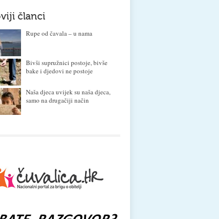
viji članci
Rupe od čavala – u nama
Bivši supružnici postoje, bivše
bake i djedovi ne postoje
Naša djeca uvijek su naša djeca,
samo na drugačiji način