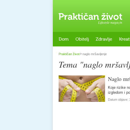
Lifestyle magazin
Dom
Obitelj
Zdravlje
Kreat
›
Praktičan život
naglo mršavljenje
Tema "naglo mršavl
Naglo mrš
Koje rizike 
izgledom i p
Datum objave: