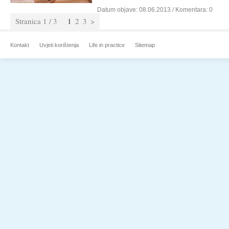
Datum objave:
08.06.2013
/ Komentara: 0
Stranica 1 / 3
1
2
3
>
Kontakt
Uvjeti korištenja
Life in practice
Sitemap