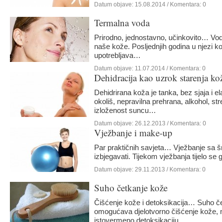
Datum objave:
15.08.2014
/ Komentara: 0
Termalna voda
Prirodno, jednostavno, učinkovito… Voda 
naše kože. Posljednjih godina u njezi k
upotrebljava…
Datum objave:
11.07.2014
/ Komentara: 0
Dehidracija kao uzrok starenja ko
Dehidrirana koža je tanka, bez sjaja i 
okoliš, nepravilna prehrana, alkohol, st
izloženost suncu…
Datum objave:
26.12.2013
/ Komentara: 0
Vježbanje i make-up
Par praktičnih savjeta… Vježbanje sa š
izbjegavati. Tijekom vježbanja tijelo se 
Datum objave:
29.11.2013
/ Komentara: 0
Suho četkanje kože
Čišćenje kože i detoksikacija… Suho če
omogućava djelotvorno čišćenje kože, 
istovermeno detoksikaciju…