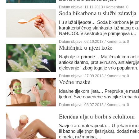
Datum objave:
11.11.2013
/ Komentara: 0
Soda bikarbona u službi zdravlja
I u službi ljepote… Soda bikarbona je pri
karakterističnog slankasto-lužnatog ok
NaHCO3. Višestruko je primjenjiva i…
Datum objave:
02.10.2013
/ Komentara: 0
Matičnjak u njezi kože
Najbolje iz prirode… Matičnjak ima antiba
antioksidantno, protuvirusno, antialergi
djelovanje i zbog toga je vrlo populara
Datum objave:
27.09.2013
/ Komentara: 0
Voćne maske
Idealne tijekom ljeta… Prepruka je mask
tjedno. Sve navedene sastojke treba dob
Datum objave:
08.07.2013
/ Komentara: 0
Eterična ulja u borbi s celulitom
Savjeti aromaterapeuta… U ljekarni mo
ili bazno ulje (npr. lješnjaka), dodati nek
cimeta, ružmarina,…