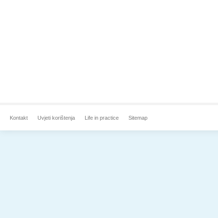
Kontakt
Uvjeti korištenja
Life in practice
Sitemap