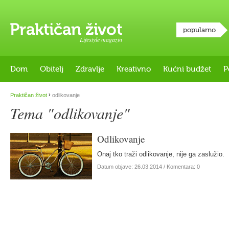
popularno
Lifestyle magazin
Dom
Obitelj
Zdravlje
Kreativno
Kućni budžet
P
›
Praktičan život
odlikovanje
Tema "odlikovanje"
Odlikovanje
Onaj tko traži odlikovanje, nije ga zaslužio.
Datum objave:
26.03.2014
/ Komentara: 0