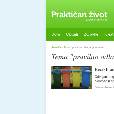
Lifestyle magazin
Dom
Obitelj
Zdravlje
Kreat
›
Praktičan život
pravilno odlaganje otpada
Tema "pravilno odl
Recikliran
Odvajanje otp
biootpad u 
Datum objave: