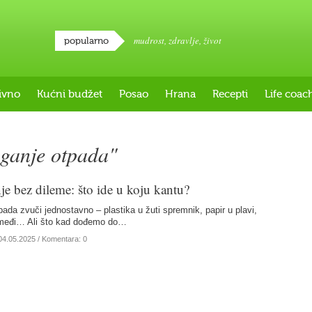
mudrost
,
zdravlje
,
život
popularno
ivno
Kućni budžet
Posao
Hrana
Recepti
Life coac
aganje otpada"
je bez dileme: što ide u koju kantu?
ada zvuči jednostavno – plastika u žuti spremnik, papir u plavi,
smeđi… Ali što kad dođemo do…
04.05.2025
/ Komentara: 0