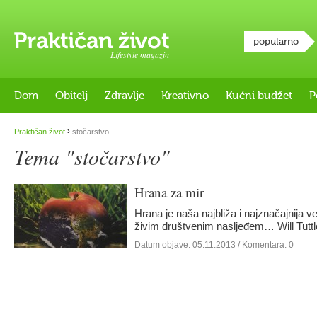
popularno
Lifestyle magazin
Dom
Obitelj
Zdravlje
Kreativno
Kućni budžet
P
›
Praktičan život
stočarstvo
Tema "stočarstvo"
Hrana za mir
Hrana je naša najbliža i najznačajnija v
živim društvenim nasljeđem… Will Tuttle
Datum objave:
05.11.2013
/ Komentara: 0