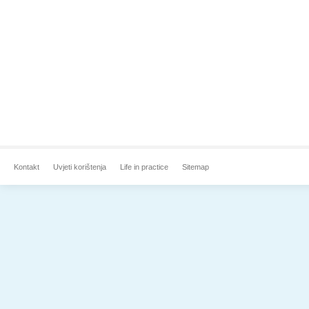
Kontakt
Uvjeti korištenja
Life in practice
Sitemap