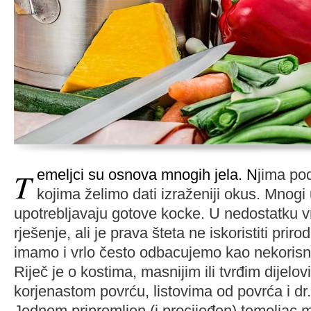
Temeljci su osnova mnogih jela. N
jima pod
kojima želimo dati izraženiji okus. Mnogi
upotrebljavaju gotove kocke. U nedostatku v
rješenje, ali je prava šteta ne iskoristiti prir
imamo i vrlo često odbacujemo kao nekorisn
Riječ je o kostima, masnijim ili tvrđim dijelov
korjenastom povrću, listovima od povrća i dr.
Jednom pripremljen (i procijeđen) temeljac 