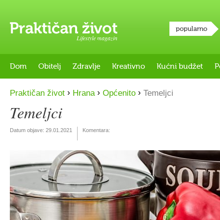
popularno
Lifestyle magazin
Dom
Obitelj
Zdravlje
Kreativno
Kućni budžet
P
›
›
›
Praktičan život
Hrana
Općenito
Temeljci
Temeljci
Datum objave:
29.01.2021
Komentara: