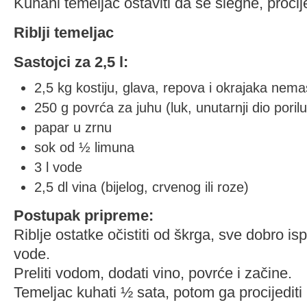
Kuhani temeljac ostaviti da se slegne, procijed
Riblji temeljac
Sastojci za 2,5 l:
2,5 kg kostiju, glava, repova i okrajaka nemas
250 g povrća za juhu (luk, unutarnji dio porilu
papar u zrnu
sok od ½ limuna
3 l vode
2,5 dl vina (bijelog, crvenog ili roze)
Postupak pripreme:
Riblje ostatke očistiti od škrga, sve dobro i
vode.
Preliti vodom, dodati vino, povrće i začine.
Temeljac kuhati ½ sata, potom ga procijediti i