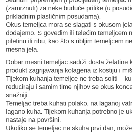
(zamrznuti) za neke buduće prilike (u posudi
prikladnim plastičnim posudama).
Okus temeljca mora se slagati s okusom jel
dodajemo. S goveđim ili telećim temeljcem n
piletinu ili ribu, kao što s ribljim temeljcem 
mesna jela.
Dobar mesni temeljac sadrži dosta želatine 
produkt zagrijavanja kolagena iz kostiju i miš
Tijekom kuhanja temeljce ne treba soliti – 
reduciraju i samim time njihov se okus koncen
snažniji.
Temeljac treba kuhati polako, na laganoj vatr
lagano kuha. Tijekom kuhanja potrebno je ukl
nastaje na površini.
Ukoliko se temeljac ne skuha prvi dan, može 