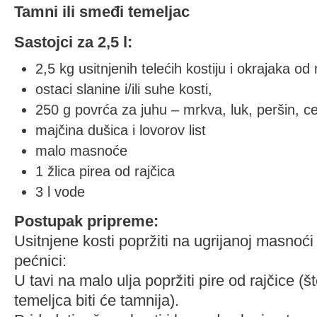
Tamni ili smeđi temeljac
Sastojci za 2,5 l:
2,5 kg usitnjenih telećih kostiju i okrajaka o
ostaci slanine i/ili suhe kosti,
250 g povrća za juhu – mrkva, luk, peršin, cel
majčina dušica i lovorov list
malo masnoće
1 žlica pirea od rajčica
3 l vode
Postupak pripreme:
Usitnjene kosti popržiti na ugrijanoj masnoći i
pećnici:
U tavi na malo ulja popržiti pire od rajčice (š
temeljca biti će tamnija).