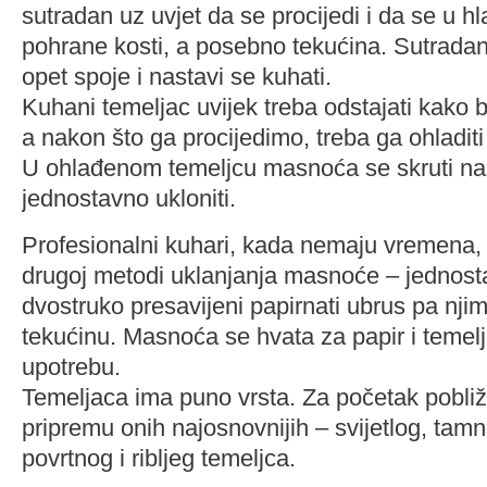
sutradan uz uvjet da se procijedi i da se u 
pohrane kosti, a posebno tekućina. Sutradan 
opet spoje i nastavi se kuhati.
Kuhani temeljac uvijek treba odstajati kako b
a nakon što ga procijedimo, treba ga ohladiti 
U ohlađenom temeljcu masnoća se skruti na v
jednostavno ukloniti.
Profesionalni kuhari, kada nemaju vremena, 
drugoj metodi uklanjanja masnoće – jednos
dvostruko presavijeni papirnati ubrus pa nji
tekućinu. Masnoća se hvata za papir i temel
upotrebu.
Temeljaca ima puno vrsta. Za početak pobliž
pripremu onih najosnovnijih – svijetlog, tamn
povrtnog i ribljeg temeljca.