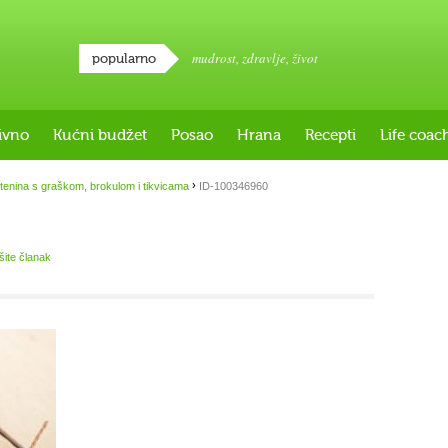
mudrost
,
zdravlje
,
život
popularno
ivno
Kućni budžet
Posao
Hrana
Recepti
Life coac
›
tenina s graškom, brokulom i tikvicama
ID-100346960
išite članak