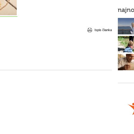
najno
Ispis članka