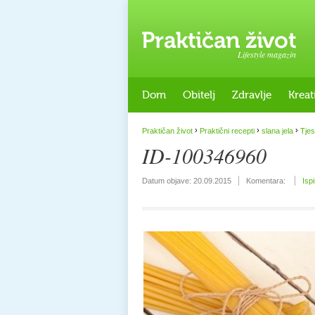
Lifestyle magazin
Dom
Obitelj
Zdravlje
Kreat
›
›
›
Praktičan život
Praktični recepti
slana jela
Tjes
ID-100346960
Datum objave:
20.09.2015
Komentara:
Isp