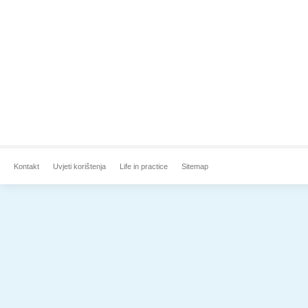
Kontakt
Uvjeti korištenja
Life in practice
Sitemap