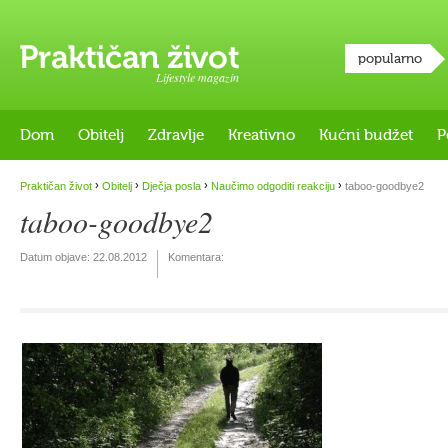
popularno
Lifestyle magazin
Dom
Obitelj
Zdravlje
Kreativno
Kućni budžet
P
›
›
›
›
Praktičan život
Obitelj
Dječja posla
Naučimo odgoditi reakciju
taboo-goodbye2
taboo-goodbye2
Datum objave:
22.08.2012
Komentara: