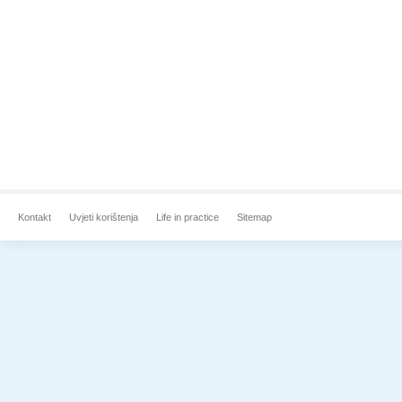
Kontakt
Uvjeti korištenja
Life in practice
Sitemap