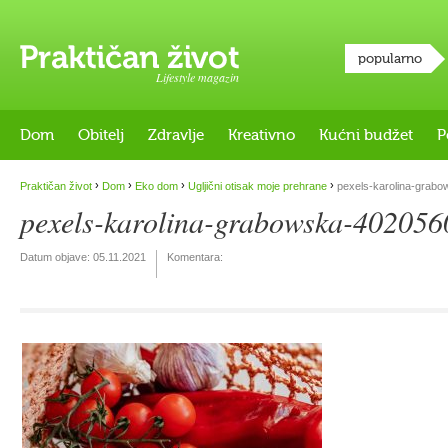
popularno
Lifestyle magazin
Dom
Obitelj
Zdravlje
Kreativno
Kućni budžet
P
›
›
›
›
Praktičan život
Dom
Eko dom
Ugljični otisak moje prehrane
pexels-karolina-grab
pexels-karolina-grabowska-402056
Datum objave:
05.11.2021
Komentara: