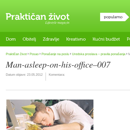
popularno
Lifestyle magazin
Dom
Obitelj
Zdravlje
Kreativno
Kućni budžet
P
›
›
›
›
Praktičan život
Posao
Ponašanje na poslu
Uredska proslava – pravila ponašanja
M
Man-asleep-on-his-office–007
Datum objave:
23.05.2012
Komentara: