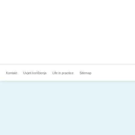
Kontakt
Uvjeti korištenja
Life in practice
Sitemap