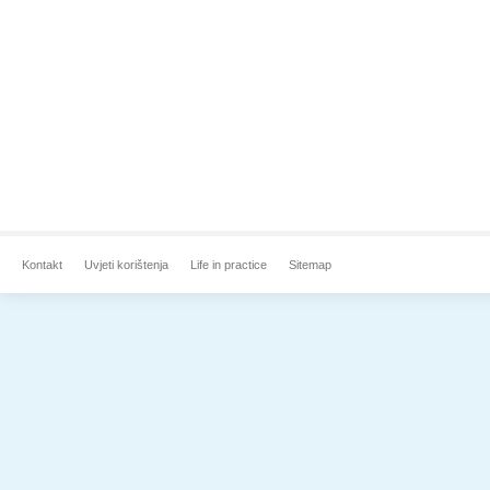
Kontakt
Uvjeti korištenja
Life in practice
Sitemap