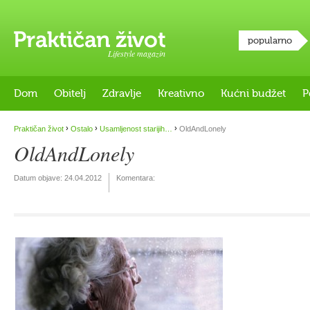
popularno
Lifestyle magazin
Dom
Obitelj
Zdravlje
Kreativno
Kućni budžet
P
›
›
›
Praktičan život
Ostalo
Usamljenost starijih…
OldAndLonely
OldAndLonely
Datum objave:
24.04.2012
Komentara: