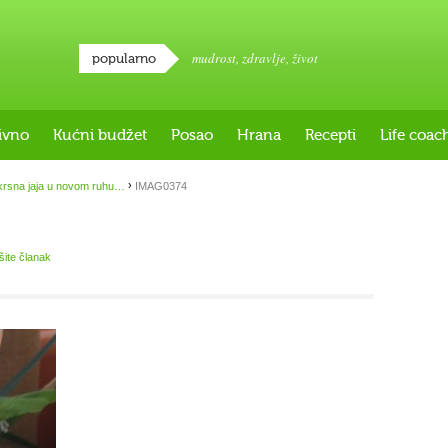
mudrost
,
zdravlje
,
život
popularno
ivno
Kućni budžet
Posao
Hrana
Recepti
Life coac
›
rsna jaja u novom ruhu…
IMAG0374
išite članak