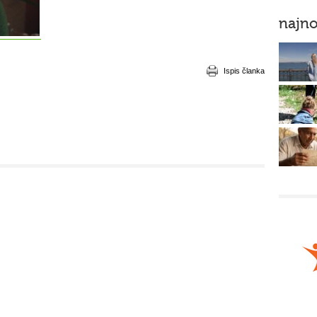
najno
Ispis članka