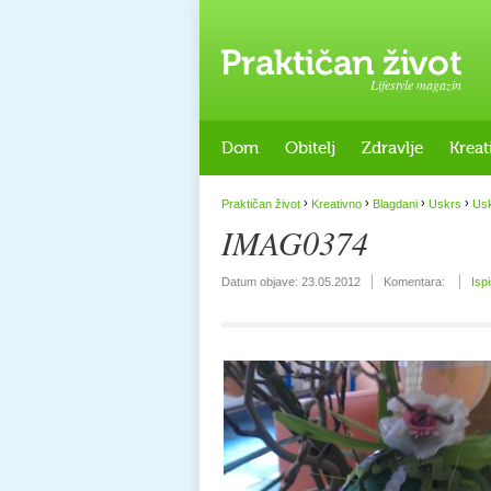
Lifestyle magazin
Dom
Obitelj
Zdravlje
Kreat
›
›
›
›
Praktičan život
Kreativno
Blagdani
Uskrs
Usk
IMAG0374
Datum objave:
23.05.2012
Komentara:
Isp