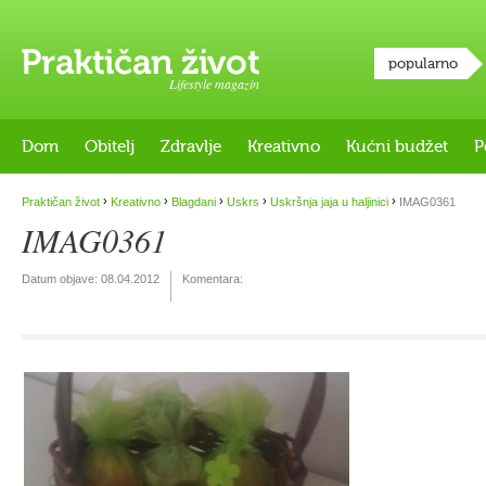
popularno
Lifestyle magazin
Dom
Obitelj
Zdravlje
Kreativno
Kućni budžet
P
›
›
›
›
›
Praktičan život
Kreativno
Blagdani
Uskrs
Uskršnja jaja u haljinici
IMAG0361
IMAG0361
Datum objave:
08.04.2012
Komentara: