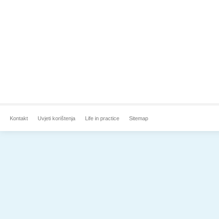
Kontakt
Uvjeti korištenja
Life in practice
Sitemap