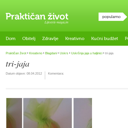
popularno
Lifestyle magazin
Dom
Obitelj
Zdravlje
Kreativno
Kućni budžet
P
›
›
›
›
›
Praktičan život
Kreativno
Blagdani
Uskrs
Uskršnja jaja u haljinici
tri-jaja
tri-jaja
Datum objave:
08.04.2012
Komentara: