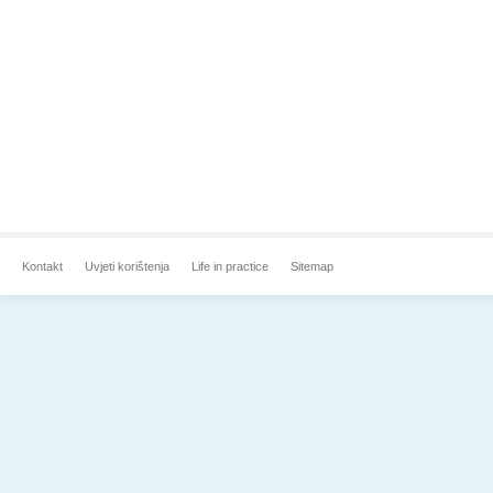
Kontakt
Uvjeti korištenja
Life in practice
Sitemap