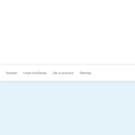
Kontakt
Uvjeti korištenja
Life in practice
Sitemap