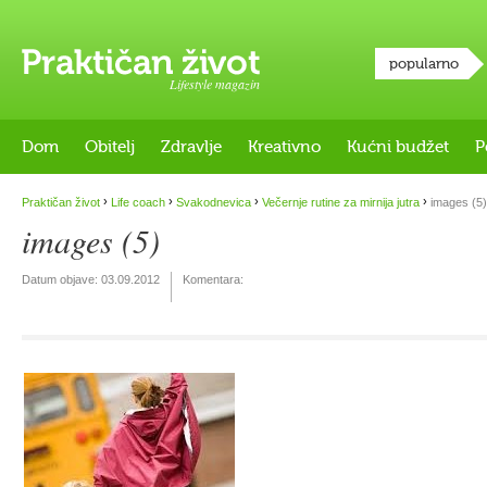
popularno
Lifestyle magazin
Dom
Obitelj
Zdravlje
Kreativno
Kućni budžet
P
›
›
›
›
Praktičan život
Life coach
Svakodnevica
Večernje rutine za mirnija jutra
images (5)
images (5)
Datum objave:
03.09.2012
Komentara: