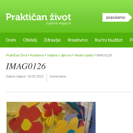
popularno
Lifestyle magazin
Dom
Obitelj
Zdravlje
Kreativno
Kućni budžet
P
›
›
›
›
Praktičan život
Kreativno
Vrijeme s djecom
Veseli cvjetići
IMAG0126
IMAG0126
Datum objave:
18.05.2012
Komentara: