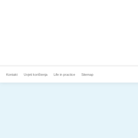
Kontakt
Uvjeti korištenja
Life in practice
Sitemap