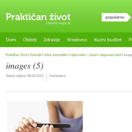
popularno
Lifestyle magazin
Dom
Obitelj
Zdravlje
Kreativno
Kućni budžet
P
›
›
›
›
Praktičan život
Zdravlje
Izbor kozmetike
Lijepi nokti – zdravi i njegovani nokti
image
images (5)
Datum objave:
06.04.2013
Komentara: