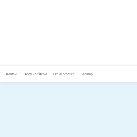
Kontakt
Uvjeti korištenja
Life in practice
Sitemap